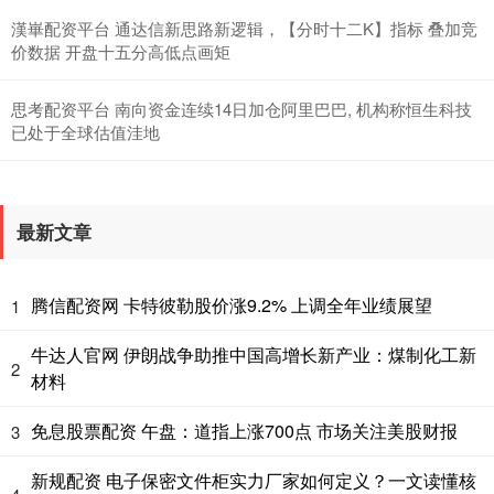
漢崋配资平台 通达信新思路新逻辑，【分时十二K】指标 叠加竞
价数据 开盘十五分高低点画矩
思考配资平台 南向资金连续14日加仓阿里巴巴, 机构称恒生科技
已处于全球估值洼地
最新文章
腾信配资网 卡特彼勒股价涨9.2% 上调全年业绩展望
1
牛达人官网 伊朗战争助推中国高增长新产业：煤制化工新
2
材料
免息股票配资 午盘：道指上涨700点 市场关注美股财报
3
新规配资 电子保密文件柜实力厂家如何定义？一文读懂核