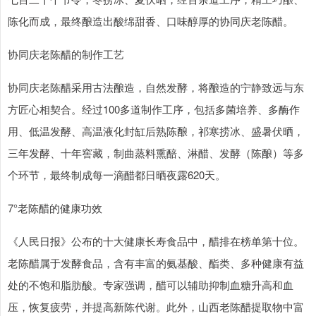
陈化而成，最终酿造出酸绵甜香、口味醇厚的协同庆老陈醋。
协同庆老陈醋的制作工艺
协同庆老陈醋采用古法酿造，自然发酵，将酿造的宁静致远与东
方匠心相契合。经过100多道制作工序，包括多菌培养、多酶作
用、低温发酵、高温液化封缸后熟陈酿，祁寒捞冰、盛暑伏晒，
三年发酵、十年窖藏，制曲蒸料熏醅、淋醋、发酵（陈酿）等多
个环节，最终制成每一滴醋都日晒夜露620天。
7°老陈醋的健康功效
《人民日报》公布的十大健康长寿食品中，醋排在榜单第十位。
老陈醋属于发酵食品，含有丰富的氨基酸、酯类、多种健康有益
处的不饱和脂肪酸。专家强调，醋可以辅助抑制血糖升高和血
压，恢复疲劳，并提高新陈代谢。此外，山西老陈醋提取物中富