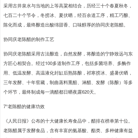
采用古井泉水与当地的上等高粱相结合，历经三十个春夏秋冬，
七百二十个节令，冬捞冰、夏伏晒，经百余道工序，精工巧酿、
陈化而成，最终酿造出酸绵甜香、口味醇厚的协同庆老陈醋。
协同庆老陈醋的制作工艺
协同庆老陈醋采用古法酿造，自然发酵，将酿造的宁静致远与东
方匠心相契合。经过100多道制作工序，包括多菌培养、多酶作
用、低温发酵、高温液化封缸后熟陈酿，祁寒捞冰、盛暑伏晒，
三年发酵、十年窖藏，制曲蒸料熏醅、淋醋、发酵（陈酿）等多
个环节，最终制成每一滴醋都日晒夜露620天。
7°老陈醋的健康功效
《人民日报》公布的十大健康长寿食品中，醋排在榜单第十位。
老陈醋属于发酵食品，含有丰富的氨基酸、酯类、多种健康有益