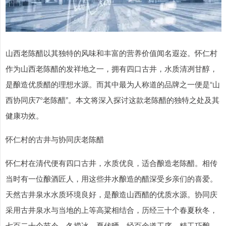
山西老陈醋以其独特的风味和丰富的营养价值闻名遐迩。怀仁村
作为山西老陈醋的发祥地之一，拥有四口古井，水质清冽甘醇，
是酿造优质醋的理想水源。而其中最为人称道的品牌之一便是“山
西协同庆7°老陈醋”。本文将深入探讨这款老陈醋的独特之处及其
健康功效。
怀仁村的古井与协同庆老陈醋
怀仁村在清代便有四口古井，水质优良，适合酿造老陈醋。相传
当时有一位酿酒匠人，用这些井水酿造的醋深受乡亲们的喜爱。
天然古井泉水水质环境良好，是酿造山西醋的优质水源。协同庆
采用古井泉水与当地的上等高粱相结合，历经三十个春夏秋冬，
七百二十个节令，冬捞冰、夏伏晒，经百余道工序，精工巧酿、