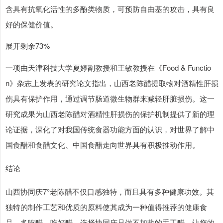
含具有抗氧化活性的多酚类物质，可预防自由基的攻击，具有良
好的保健价值。
展开剩余73%
一项由天津科技大学夏婷副教授和王敏教授在《Food & Functio
n》杂志上发表的研究论文指出，山西老陈醋提取物对酒精性肝损
伤具有保护作用，通过调节肠道微生物群来减轻肝脏损伤。这一
研究成果为山西老陈醋对酒精性肝损伤的保护机制提供了新的理
论证据，深化了对我国传统食器功能方面的认识，对世界了解中
国食醋和食醋文化、中国食醋走向世界具有积极推动作用。
结论
山西协同庆7°老陈醋不仅口感独特，而且具有多种健康功效。其
独特的制作工艺和优质的原料使其成为一种值得推荐的健康食
品。多吃醋，吃好醋，选择协同庆只做不加盐的手工醋，让您的