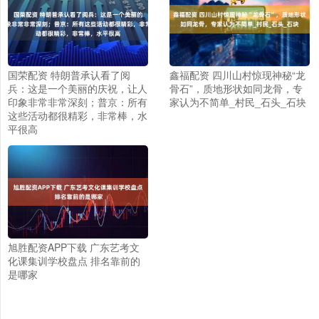
国荣配资 特朗普承认看了阅
鑫福配资 四川山村惊现神秘“龙
兵：这是一个美丽的庆祝，让人
骨石”，质地形状如同龙骨，专
印象非常非常深刻；普京：所有
家认为不简单_村民_石头_石块
这些活动都很精彩，非常棒，水
平很高
旭胜配资APP下载 广东艺考文
化课集训学校盘点 排名靠前的
是哪家