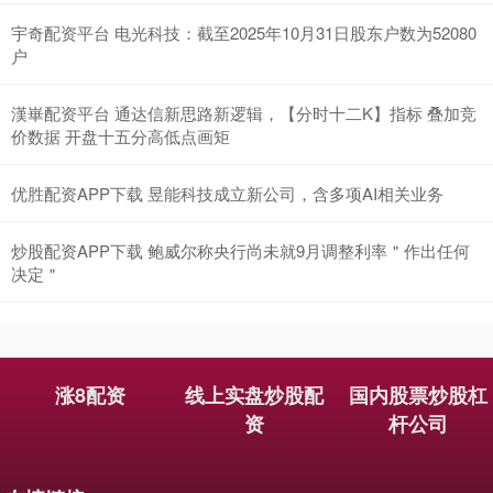
宇奇配资平台 电光科技：截至2025年10月31日股东户数为52080
户
漢崋配资平台 通达信新思路新逻辑，【分时十二K】指标 叠加竞
价数据 开盘十五分高低点画矩
优胜配资APP下载 昱能科技成立新公司，含多项AI相关业务
炒股配资APP下载 鲍威尔称央行尚未就9月调整利率＂作出任何
决定＂
涨8配资
线上实盘炒股配
国内股票炒股杠
资
杆公司