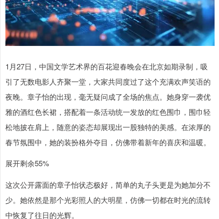
1月27日，中国文学艺术界的百花迎春晚会在北京如期录制，吸
引了无数电影人齐聚一堂，大家共同度过了这个充满欢声笑语的
夜晚。章子怡的出现，毫无疑问成了全场的焦点。她身穿一袭优
雅的酒红色长裙，搭配着一条活动统一发放的红色围巾，围巾轻
松地披在肩上，随意的姿态却展现出一股独特的美感。在浓厚的
春节氛围中，她的装扮格外夺目，仿佛带着新年的喜庆和温暖。
展开剩余55%
这次公开露面的章子怡状态极好，简单的丸子头更是为她加分不
少。她依然是那个光彩照人的大明星，仿佛一切都在时光的流转
中恢复了往日的光辉。